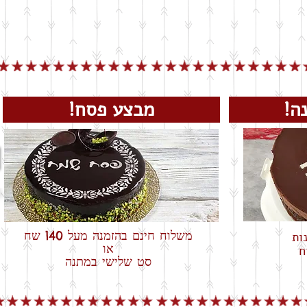
שנה!
מבצע פסח!
משלוח חינם בהזמנה מעל 140 שח
או
ח
סט שלישי במתנה