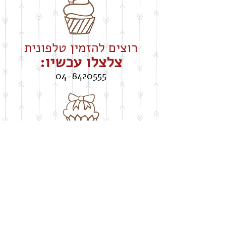
רוצים להזמין טלפונית
צלצלו עכשיו:
04-8420555
חושבים על שבלונה
​בעיצוב אישי
buypelecut@gmail.com