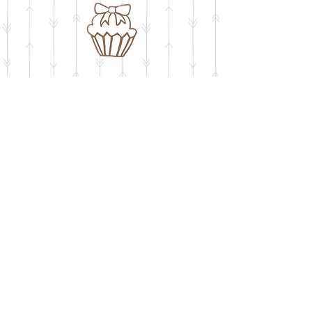
חושבים על שבלונה
​בעיצוב אישי
buypelecut@gmail.com