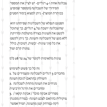
שבלונה אחת ו-4 רגליים- יש לציין את המספר 
הסידורי של השבלונה (המספר שמופיע 
בכותרת המוצר)- ניתן למצוא בימוד הסטים
הפטנט הנפלא של השבלונות שפיתחנו הוא 
שהשבלונה יושבת על 4 רגליים, כך שתוכל 
לקשט את העוגות בצורה מושלמת ומדויקת 
ללא מגע של השבלונה והעוגה. כך ניתן לקשט 
את כל סוגי עוגות- יבשות, רטובות, כולל 
עוגות קרם ועוד.
עוגות מתאימות לקוטר של 24 עד 28 ס"מ
זה כל כך פשוט לשימוש:
1. מחברים 3 רגליים לשבלונה ומעמידים על 
השולחן בהתאם לגובה העוגה
2. מניחים את העוגה מתחת לשבלונה 
ומחברים את הרגל הרביעית
3. מפדרים אבקה סוכר / אבקת קקאו / 
שוקולית בהתאם לצבע העוגה- בעזרת מסננת 
דקה-במרחק קטן מהעוגה. תמיד אפשר 