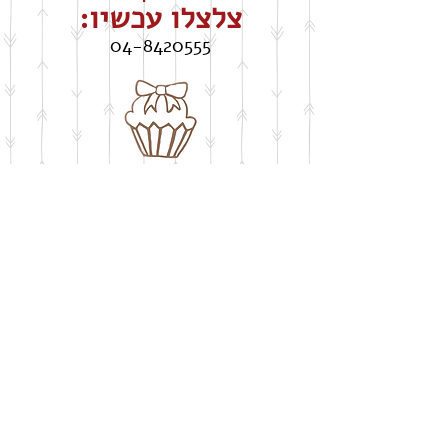
צלצלו עכשיו:
04-8420555
חושבים על שבלונה
​בעיצוב אישי
buypelecut@gmail.com