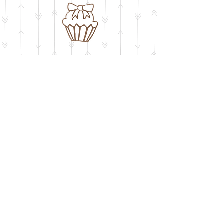
חושבים על שבלונה
​בעיצוב אישי
buypelecut@gmail.com