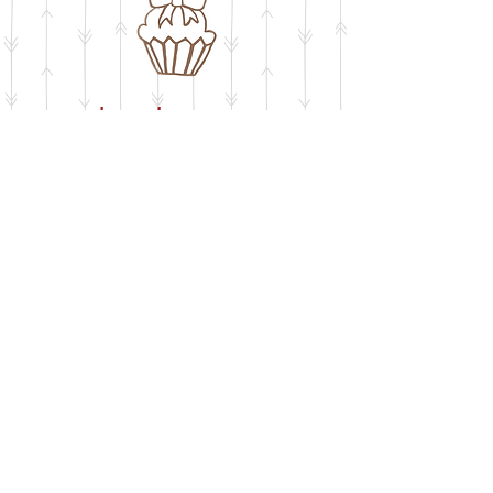
חושבים על שבלונה
​בעיצוב אישי
buypelecut@gmail.com