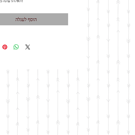
5. וואלה! עוגה מקושטת!
הוסף לעגלה