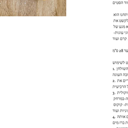
וד הסטים
הפטנט הנפלא של השבלונות שפיתחנו הוא 
שהשבלונה יושבת על 4 רגליים, כך שתוכל לקשט את 
העוגות בצורה מושלמת ומדויקת ללא מגע של 
השבלונה והעוגה. כך ניתן לקשט את כל סוגי עוגות- 
1. מחברים 3 רגליים לשבלונה ומעמידים על השולחן 
בה העוגה
2. מניחים את העוגה מתחת לשבלונה ומחברים את 
 הרביעית
3. מפדרים אבקה סוכר / אבקת קקאו / שוקולית 
בהתאם לצבע העוגה- בעזרת מסננת דקה-במרחק 
קטן מהעוגה. תמיד אפשר להמשיך ביצירתיות- קוקוס 
ניות ועוד
4. מרימים את השבלונה בזהירות ושוטפים אותה 
 ברז מים