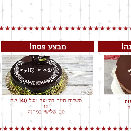
שנה!
מבצע פסח!
משלוח חינם בהזמנה מעל 140 שח
או
ח
סט שלישי במתנה