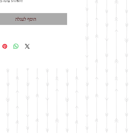
5. וואלה! עוגה מקושטת!
הוסף לעגלה