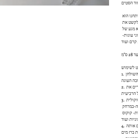
וד הסטים
הפטנט הנפלא של השבלונות שפיתחנו הוא 
שהשבלונה יושבת על 4 רגליים, כך שתוכל לקשט את 
העוגות בצורה מושלמת ומדויקת ללא מגע של 
השבלונה והעוגה. כך ניתן לקשט את כל סוגי עוגות- 
1. מחברים 3 רגליים לשבלונה ומעמידים על השולחן 
בה העוגה
2. מניחים את העוגה מתחת לשבלונה ומחברים את 
 הרביעית
3. מפדרים אבקה סוכר / אבקת קקאו / שוקולית 
בהתאם לצבע העוגה- בעזרת מסננת דקה-במרחק 
קטן מהעוגה. תמיד אפשר להמשיך ביצירתיות- קוקוס 
ניות ועוד
4. מרימים את השבלונה בזהירות ושוטפים אותה 
 ברז מים