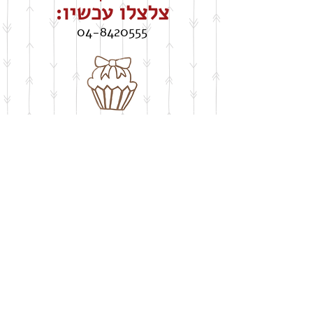
צלצלו עכשיו:
04-8420555
חושבים על שבלונה
​בעיצוב אישי
buypelecut@gmail.com