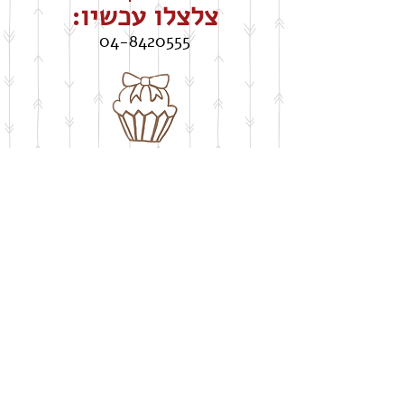
צלצלו עכשיו:
04-8420555
חושבים על שבלונה
​בעיצוב אישי
buypelecut@gmail.com