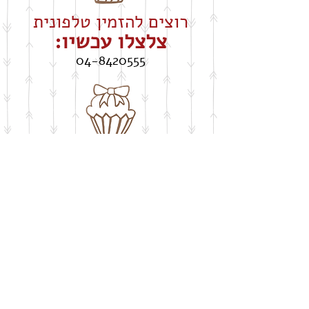
רוצים להזמין טלפונית
צלצלו עכשיו:
04-8420555
חושבים על שבלונה
​בעיצוב אישי
buypelecut@gmail.com