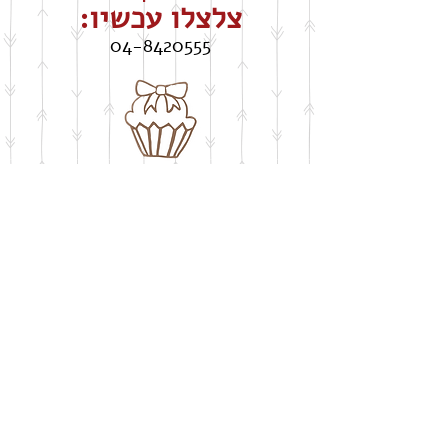
צלצלו עכשיו:
04-8420555
חושבים על שבלונה
​בעיצוב אישי
buypelecut@gmail.com