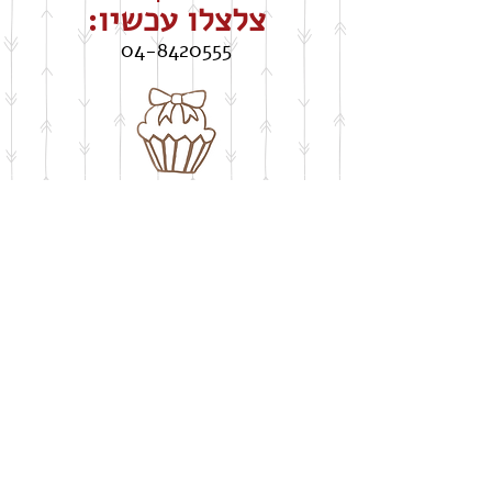
צלצלו עכשיו:
04-8420555
חושבים על שבלונה
​בעיצוב אישי
buypelecut@gmail.com