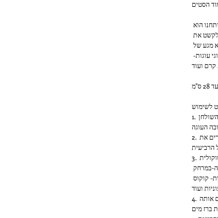
וד הסטים
הפטנט הנפלא של השבלונות שפיתחנו הוא 
שהשבלונה יושבת על 4 רגליים, כך שתוכל לקשט את 
העוגות בצורה מושלמת ומדויקת ללא מגע של 
השבלונה והעוגה. כך ניתן לקשט את כל סוגי עוגות- 
1. מחברים 3 רגליים לשבלונה ומעמידים על השולחן 
בה העוגה
2. מניחים את העוגה מתחת לשבלונה ומחברים את 
 הרביעית
3. מפדרים אבקה סוכר / אבקת קקאו / שוקולית 
בהתאם לצבע העוגה- בעזרת מסננת דקה-במרחק 
קטן מהעוגה. תמיד אפשר להמשיך ביצירתיות- קוקוס 
ניות ועוד
4. מרימים את השבלונה בזהירות ושוטפים אותה 
 ברז מים