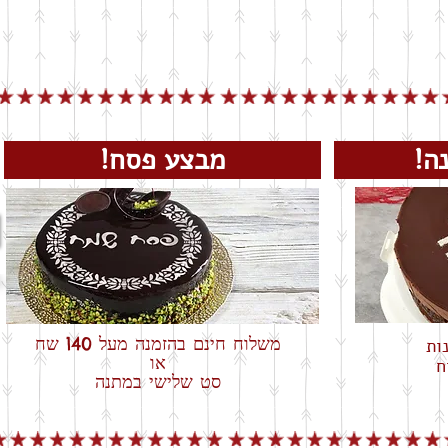
שנה!
מבצע פסח!
משלוח חינם בהזמנה מעל 140 שח
או
ח
סט שלישי במתנה