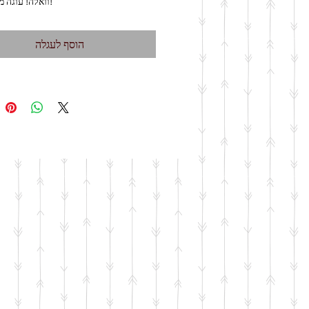
5. וואלה! עוגה מקושטת!
הוסף לעגלה