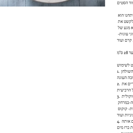
וד הסטים
הפטנט הנפלא של השבלונות שפיתחנו הוא 
שהשבלונה יושבת על 4 רגליים, כך שתוכל לקשט את 
העוגות בצורה מושלמת ומדויקת ללא מגע של 
השבלונה והעוגה. כך ניתן לקשט את כל סוגי עוגות- 
1. מחברים 3 רגליים לשבלונה ומעמידים על השולחן 
בה העוגה
2. מניחים את העוגה מתחת לשבלונה ומחברים את 
 הרביעית
3. מפדרים אבקה סוכר / אבקת קקאו / שוקולית 
בהתאם לצבע העוגה- בעזרת מסננת דקה-במרחק 
קטן מהעוגה. תמיד אפשר להמשיך ביצירתיות- קוקוס 
ניות ועוד
4. מרימים את השבלונה בזהירות ושוטפים אותה 
 ברז מים