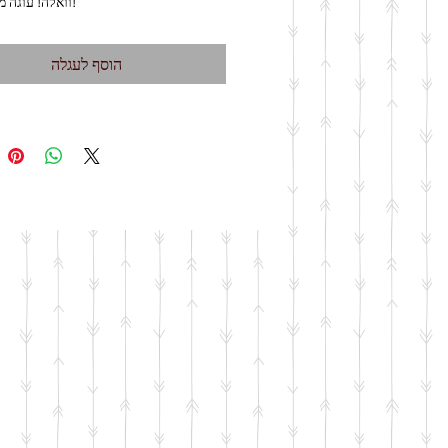
5. וואלה! עוגה מקושטת!
הוסף לעגלה