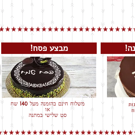
שנה!
מבצע פסח!
משלוח חינם בהזמנה מעל 140 שח
או
ח
סט שלישי במתנה