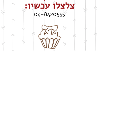
צלצלו עכשיו:
04-8420555
חושבים על שבלונה
​בעיצוב אישי
buypelecut@gmail.com