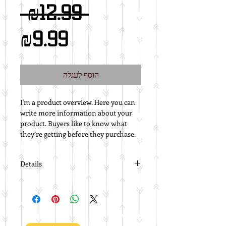
מחיר
 ₪12.99 
רגיל
מחיר
₪9.99
מבצע
הוסף לעגלה
I'm a product overview. Here you can 
write more information about your 
product. Buyers like to know what 
they’re getting before they purchase.
Details
I'm a product detail. I'm a great place
to add more details about your
product such as sizing, material, care
instructions and cleaning
instructions.