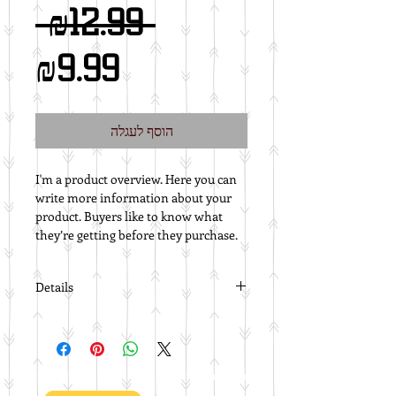
מחיר
 ₪12.99 
רגיל
מחיר
₪9.99
מבצע
הוסף לעגלה
I'm a product overview. Here you can 
write more information about your 
product. Buyers like to know what 
they’re getting before they purchase.
Details
I'm a product detail. I'm a great place
to add more details about your
product such as sizing, material, care
instructions and cleaning
instructions.