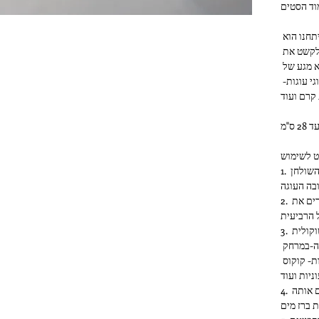
וד הסטים
הפטנט הנפלא של השבלונות שפיתחנו הוא 
שהשבלונה יושבת על 4 רגליים, כך שתוכל לקשט את 
העוגות בצורה מושלמת ומדויקת ללא מגע של 
השבלונה והעוגה. כך ניתן לקשט את כל סוגי עוגות- 
1. מחברים 3 רגליים לשבלונה ומעמידים על השולחן 
בה העוגה
2. מניחים את העוגה מתחת לשבלונה ומחברים את 
 הרביעית
3. מפדרים אבקה סוכר / אבקת קקאו / שוקולית 
בהתאם לצבע העוגה- בעזרת מסננת דקה-במרחק 
קטן מהעוגה. תמיד אפשר להמשיך ביצירתיות- קוקוס 
ניות ועוד
4. מרימים את השבלונה בזהירות ושוטפים אותה 
 ברז מים