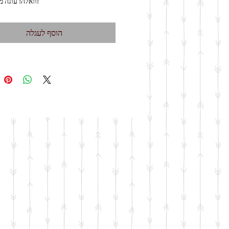
5. וואלה! עוגה מקושטת!
הוסף לעגלה