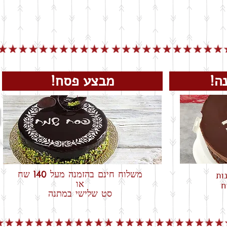
שנה!
מבצע פסח!
משלוח חינם בהזמנה מעל 140 שח
או
ח
סט שלישי במתנה