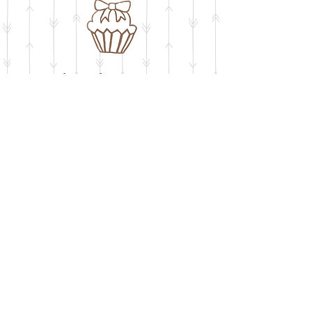
חושבים על שבלונה
​בעיצוב אישי
buypelecut@gmail.com